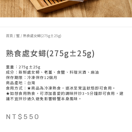
首頁
/
蟹
/ 熟食處女蟳(275g±25g)
熟食處女蟳(275g±25g)
重量：275g±25g
成分：新鮮處女蟳、老薑、食鹽、料理米酒、麻油
保存期限：冷凍保存12個月
商品產地：台灣
食用方式：★商品為冷凍熟食，退冰至常溫狀態即可食用。
★如想食用熱食，可添加喜愛的調味拌炒3~5分鐘即可食用，建
議不宜拌炒過久避免影響螃蟹本身風味。
NT$
550