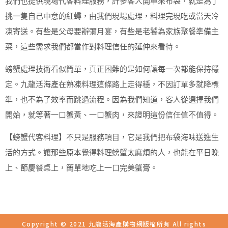
我們也提供現場代客料理服務，許多客人開車來布袋，就是為了
挑一隻自己中意的紅蟳，由我們現場處理，料理完現吃或當天冷
凍寄送。有些是父母要辦彌月宴，有些是老饕為家族聚餐準備主
菜，這些需求我們都當作對料理信任的延伸來看待。
螃蟹處理技術看似簡單，真正困難的是如何讓每一次都能保持穩
定。九龍活海產在熟凍料理這條路上走得穩，不因訂單多就降標
準，也不為了效率而跳過流程。因為我們知道，客人從選擇我們
開始，就等著一口蟹黃、一口蟹肉，來證明這份信任值不值得。
【螃蟹代客料理】不只是服務項目，它是我們把布袋海味送進生
活的方式。讓那些原本覺得料理螃蟹太麻煩的人，也能在平日晚
上、節慶餐桌上，簡單地吃上一口完美蟹膏。
Copyright © 2021 九龍活海產購物網版權所有 All rights