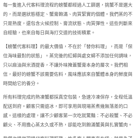
每一隻進入代客料理流程的螃蟹都經過人工篩選，挑蟹不是選大
的，而是選狀態穩定、蟹膏飽滿、肉質緊實的個體。我們蒸的不
只是熟度，還包含火候控制、膏流狀態、肉質彈性。這些判斷來
自經驗，也來自每日與海打交道的技術積累。
【螃蟹代客料理】的最大價值，不在於「替你料理」，而是「保
住海味最對的狀態」。蒸完後的紅蟳與處女蟳不添加任何調味，
只以麻油與米酒提香，不讓外味掩蓋蟹膏本身的層次。我們相
信，最好的螃蟹不該需要佐料，風味應該來自蟹體本身的鮮度與
時間給它的養分。
所有料理完成的熟凍蟹都採真空包裝，急速冷凍保存，全程低溫
配送到府。顧客只需退冰，即可享用與現場蒸煮幾無落差的口
感。這樣的處理，讓不少顧客第一次吃就驚豔：不必殺蟹、不必
顧火、不用擔心蒸太久或不熟，卻能吃到飽滿蟹黃與扎實蟹肉。